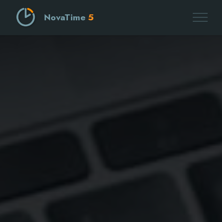
NovaTime
5